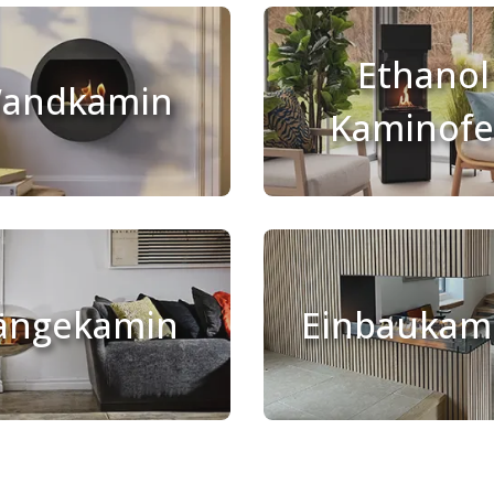
Ethanol
andkamin
Kaminof
ängekamin
Einbaukam