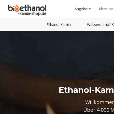
Angebote
Über uns
Ethanol Kamin
Wasserdampf K
E
t
h
a
n
o
l
-
K
a
m
Willkommen
Über 4.000 M