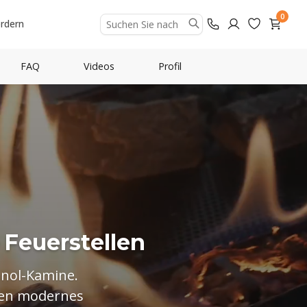
0
ordern
FAQ
Videos
Profil
F
e
u
e
r
s
t
e
l
l
e
n
nol-Kamine.
nden modernes