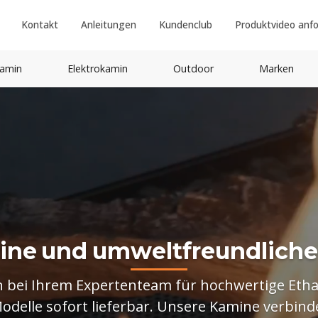
Kontakt
Anleitungen
Kundenclub
Produktvideo anf
amin
Elektrokamin
Outdoor
Marken
i
n
e
u
n
d
u
m
w
e
l
t
f
r
e
u
n
d
l
i
c
h
e
 bei Ihrem Expertenteam für hochwertige Etha
odelle sofort lieferbar. Unsere Kamine verbi