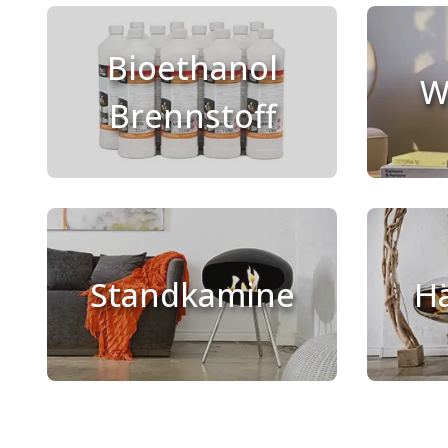
Bioethanol
W
Brennstoff
Standkamine
H