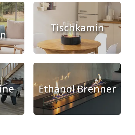
Tischkamin
en
ine
Ethanol Brenner