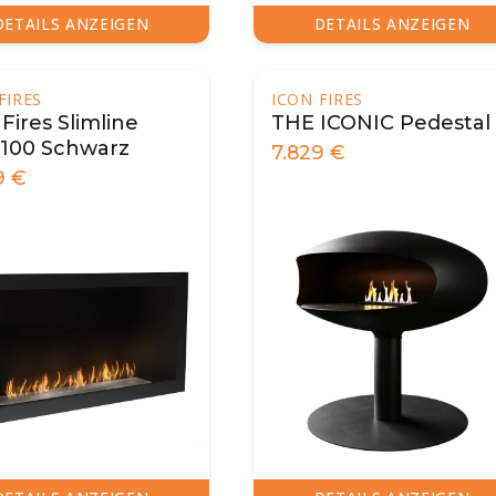
DETAILS ANZEIGEN
DETAILS ANZEIGEN
FIRES
ICON FIRES
Fires Slimline
THE ICONIC Pedestal
100 Schwarz
7.829
€
9
€