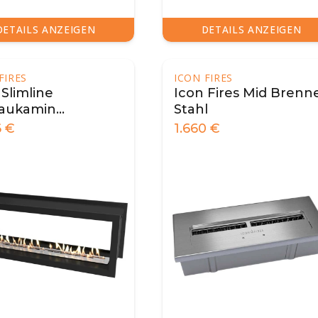
DETAILS ANZEIGEN
DETAILS ANZEIGEN
FIRES
ICON FIRES
 Slimline
Icon Fires Mid Brenn
baukamin
Stahl
1650 Schwarz
6
€
1.660
€