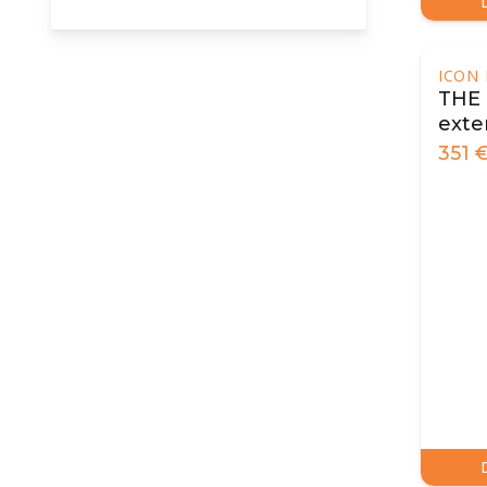
ICON 
THE
exte
351