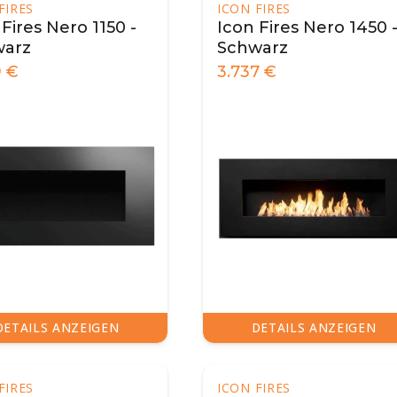
FIRES
ICON FIRES
 Fires Nero 1150 -
Icon Fires Nero 1450 
warz
Schwarz
9
€
3.737
€
DETAILS ANZEIGEN
DETAILS ANZEIGEN
FIRES
ICON FIRES