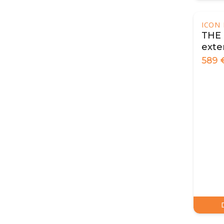
ICON 
THE
exte
589