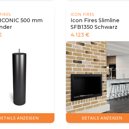
FIRES
ICON FIRES
 ICONIC 500 mm
Icon Fires Slimline
nder
SFB1350 Schwarz
€
4.123
€
DETAILS ANZEIGEN
DETAILS ANZEIGEN