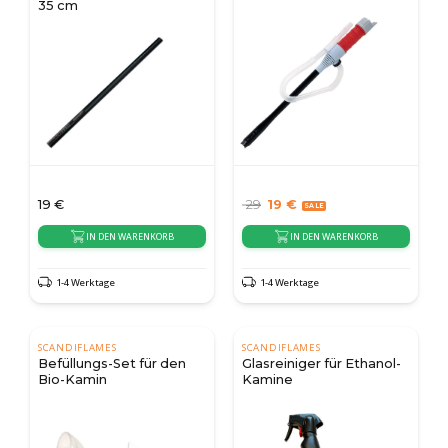
35 cm
19
€
29
19
€
IN DEN WARENKORB
IN DEN WARENKORB
1-4 Werktage
1-4 Werktage
SCANDIFLAMES
SCANDIFLAMES
Befüllungs-Set für den
Glasreiniger für Ethanol-
Bio-Kamin
Kamine