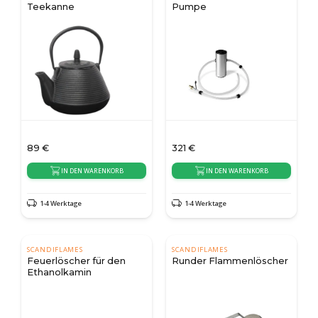
Teekanne
Pumpe
89
€
321
€
IN DEN WARENKORB
IN DEN WARENKORB
1-4 Werktage
1-4 Werktage
SCANDIFLAMES
SCANDIFLAMES
Feuerlöscher für den
Runder Flammenlöscher
Ethanolkamin