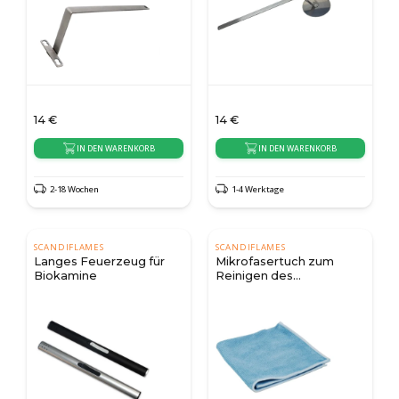
14
€
14
€
IN DEN WARENKORB
IN DEN WARENKORB
2-18 Wochen
1-4 Werktage
SCANDIFLAMES
SCANDIFLAMES
Langes Feuerzeug für
Mikrofasertuch zum
Biokamine
Reinigen des
Ethanolkamins