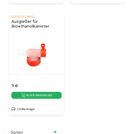
SCANDIFLAMES
Ausgießer für
Bioethanolkanister
9
€
IN DEN WARENKORB
1-4 Werktage