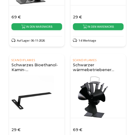
69
€
29
€
IN DEN WARENKORB
IN DEN WARENKORB
Auf Lager: 06-11-2026
1-4 Werktage
SCANDIFLAMES
SCANDIFLAMES
Schwarzes Bioethanol-
Schwarzer
Kamin-
wärmebetriebener
Bedienungswerkzeug
Ofenventilator – 3 Flügel
29
€
69
€