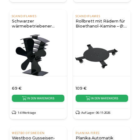
SCANDIFLAMES
SCANDIFLAMES
Schwarzer
Rollbrett mit Rädern für
wärmebetriebener
Bioethanol-Kamine – Ø:
Ofenventilator - 5 Blätter
45 cm
| Stahl
69
€
109
€
IN DEN WARENKORB
IN DEN WARENKORB
1-4 Werktage
Auf Lager: 06-11-2026
WESTBO OF SWEDEN
PLANIKA FIRES
Westboo Gusseisen-
Planika Automatik