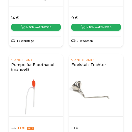
14
€
9
€
IN DEN WARENKORB
IN DEN WARENKORB
1-4 Werktage
2-18 Wochen
SCANDIFLAMES
SCANDIFLAMES
Pumpe für Bioethanol
Edelstahl Trichter
(manuell)
15
11
€
19
€