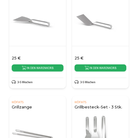
25
€
25
€
IN DEN WARENKORB
IN DEN WARENKORB
3-5 Wochen
3-5 Wochen
HÖFATS
HÖFATS
Grillzange
Grillbesteck-Set - 3 Stk.