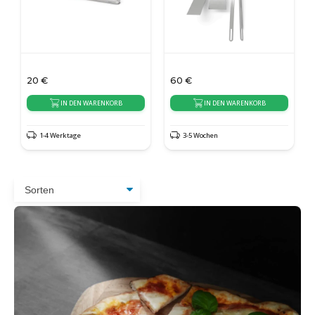
20
€
60
€
IN DEN WARENKORB
IN DEN WARENKORB
1-4 Werktage
3-5 Wochen