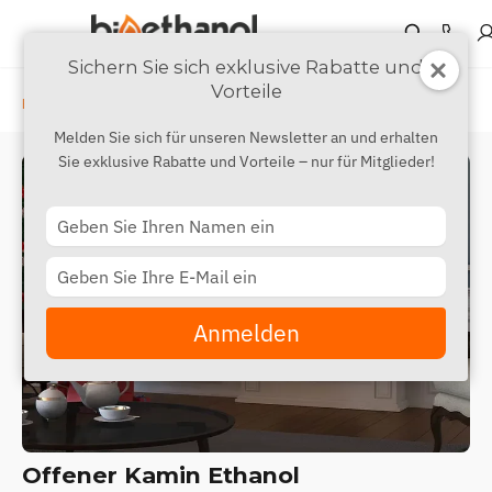
Sichern Sie sich exklusive Rabatte und
Vorteile
›
›
Ethanol Kamin
Freistehend
Offener Kamin
Melden Sie sich für unseren Newsletter an und erhalten
Sie exklusive Rabatte und Vorteile – nur für Mitglieder!
Type
your
name
Type
your
email
Anmelden
Offener Kamin Ethanol