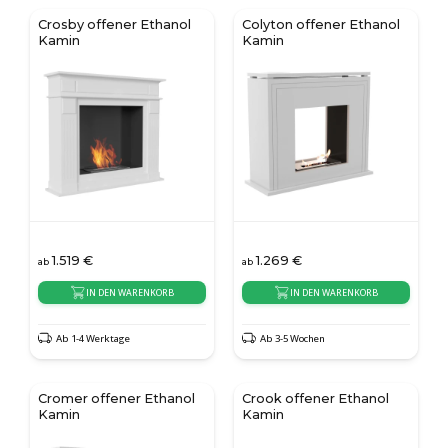
Crosby offener Ethanol
Colyton offener Ethanol
Kamin
Kamin
1.519
€
1.269
€
ab
ab
IN DEN WARENKORB
IN DEN WARENKORB
Ab 1-4 Werktage
Ab 3-5 Wochen
Cromer offener Ethanol
Crook offener Ethanol
Kamin
Kamin