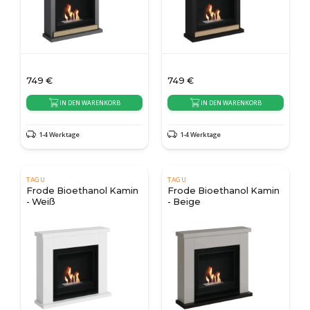
749
€
749
€
IN DEN WARENKORB
IN DEN WARENKORB
1-4 Werktage
1-4 Werktage
TAGU
TAGU
Frode Bioethanol Kamin
Frode Bioethanol Kamin
- Weiß
- Beige