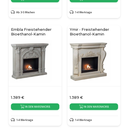
Ab 3-5 Wochen
1-4 Werktage
Embla Freistehender
Ymir - Freistehender
Bioethanol-Kamin
Bioethanol-Kamin
1.389
€
1.389
€
IN DEN WARENKORB
IN DEN WARENKORB
1-4 Werktage
1-4 Werktage