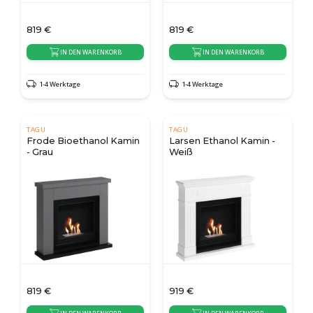
819
€
819
€
IN DEN WARENKORB
IN DEN WARENKORB
1-4 Werktage
1-4 Werktage
TAGU
TAGU
Frode Bioethanol Kamin
Larsen Ethanol Kamin -
- Grau
Weiß
819
€
919
€