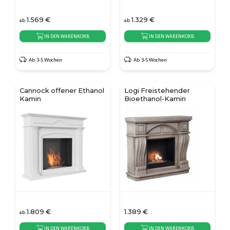
1.569
€
1.329
€
ab
ab
IN DEN WARENKORB
IN DEN WARENKORB
Ab 3-5 Wochen
Ab 3-5 Wochen
Cannock offener Ethanol
Logi Freistehender
Kamin
Bioethanol-Kamin
1.809
€
1.389
€
ab
IN DEN WARENKORB
IN DEN WARENKORB