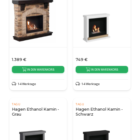
1.389
€
749
€
IN DEN WARENKORB
IN DEN WARENKORB
1-4 Werktage
1-4 Werktage
TAGU
TAGU
Hagen Ethanol Kamin -
Hagen Ethanol Kamin -
Grau
Schwarz