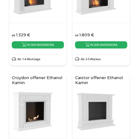
1.329
€
1.809
€
ab
ab
IN DEN WARENKORB
IN DEN WARENKORB
Ab 1-4 Werktage
Ab 3-5 Wochen
Croydon offener Ethanol
Caistor offener Ethanol
Kamin
Kamin