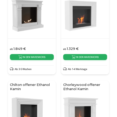
1.849
€
1.329
€
ab
ab
IN DEN WARENKORB
IN DEN WARENKORB
Ab 3-5 Wochen
Ab 1-4 Werktage
Chilton offener Ethanol
Chorleywood offener
Kamin
Ethanol Kamin