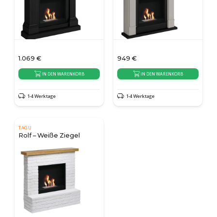
1.069
€
949
€
IN DEN WARENKORB
IN DEN WARENKORB
1-4 Werktage
1-4 Werktage
TAGU
Rolf – Weiße Ziegel