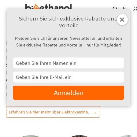
Sichern Sie sich exklusive Rabatte und
Vorteile
Elektrokamin
Melden Sie sich für unseren Newsletter an und erhalten
Mit einem Elektrokamin von
Bioethanol Kamin Shop
Sie exklusive Rabatte und Vorteile – nur für Mitglieder!
können Sie Gemütlichkeit ohne Feuer und
Brandgefahr schaffen. Ein elektrischer Kamin können
Type
Sie sowohl als kleine Wärmequelle als auch als
your
Dekoration verwenden. Obwohl die Flammen nicht
name
Type
echt sind, erhalten Sie mit Hilfe der Technik der
your
Elektrokamine einen absolut fantastischen
email
Anmelden
Flammeneffekt.
Erfahren Sie hier mehr über Elektrokamine.