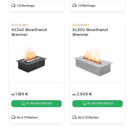
1-4 Werktage
1-4 Werktage
ECOSMART
ECOSMART
XS340 Bioethanol
XL500 Bioethanol
Brenner
Brenner
1.189
€
2.909
€
ab
ab
IN DEN WARENKORB
IN DEN WARENKORB
Ab 4-13 Wochen
Ab 4-13 Wochen