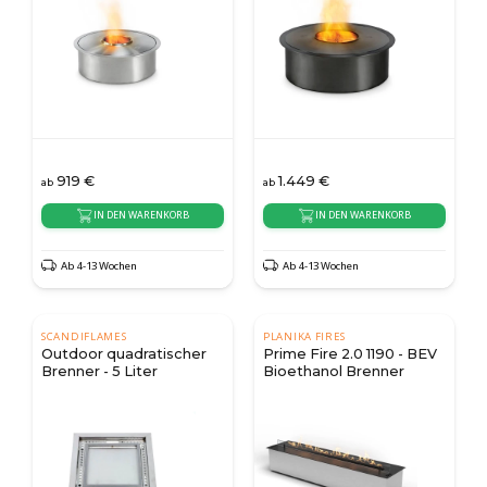
919
€
1.449
€
ab
ab
IN DEN WARENKORB
IN DEN WARENKORB
Ab 4-13 Wochen
Ab 4-13 Wochen
SCANDIFLAMES
PLANIKA FIRES
Outdoor quadratischer
Prime Fire 2.0 1190 - BEV
Brenner - 5 Liter
Bioethanol Brenner