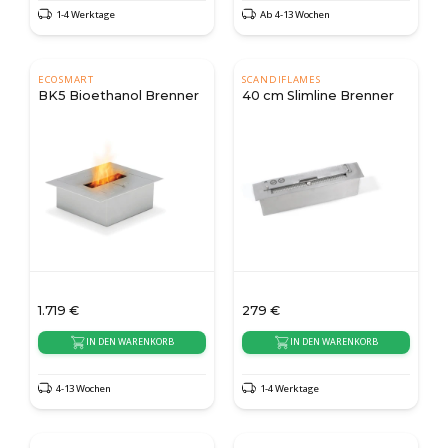
1-4 Werktage
Ab 4-13 Wochen
ECOSMART
SCANDIFLAMES
BK5 Bioethanol Brenner
40 cm Slimline Brenner
1.719
€
279
€
IN DEN WARENKORB
IN DEN WARENKORB
4-13 Wochen
1-4 Werktage