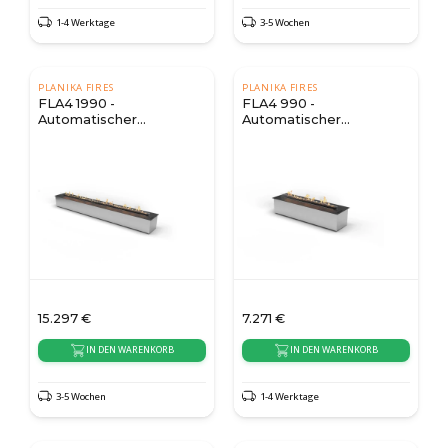
1-4 Werktage
3-5 Wochen
PLANIKA FIRES
PLANIKA FIRES
FLA4 1990 -
FLA4 990 -
Automatischer
Automatischer
Bioethanol Brenner
Bioethanol Brenner
15.297
€
7.271
€
IN DEN WARENKORB
IN DEN WARENKORB
3-5 Wochen
1-4 Werktage