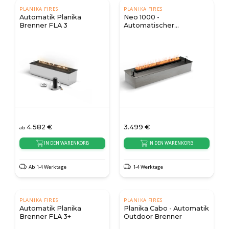
PLANIKA FIRES
PLANIKA FIRES
Automatik Planika
Neo 1000 -
Brenner FLA 3
Automatischer
Bioethanolbrenner
4.582
€
3.499
€
ab
IN DEN WARENKORB
IN DEN WARENKORB
Ab 1-4 Werktage
1-4 Werktage
PLANIKA FIRES
PLANIKA FIRES
Automatik Planika
Planika Cabo - Automatik
Brenner FLA 3+
Outdoor Brenner