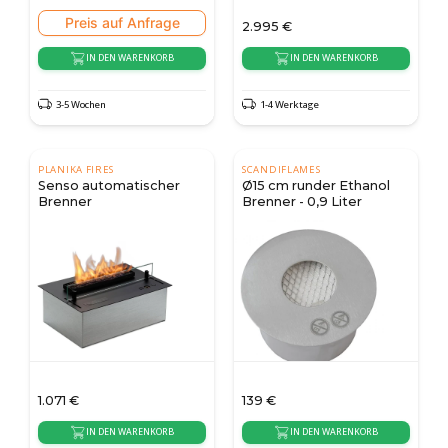
Preis auf Anfrage
2.995
€
IN DEN WARENKORB
IN DEN WARENKORB
3-5 Wochen
1-4 Werktage
PLANIKA FIRES
SCANDIFLAMES
Senso automatischer
Ø15 cm runder Ethanol
Brenner
Brenner - 0,9 Liter
1.071
€
139
€
IN DEN WARENKORB
IN DEN WARENKORB