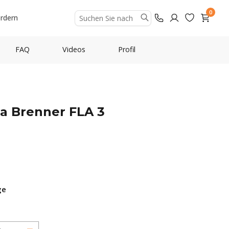
0
ordern
FAQ
Videos
Profil
a Brenner FLA 3
ge