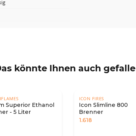
kig
as könnte Ihnen auch gefall
IFLAMES
ICON FIRES
m Superior Ethanol
Icon Slimline 800
er - 5 Liter
Brenner
1.618