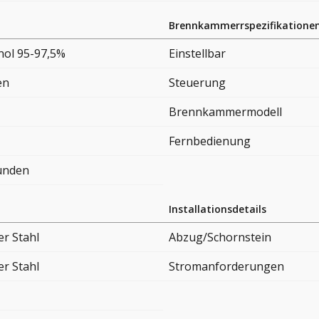
Brennkammerrspezifikatione
nol 95-97,5%
Einstellbar
en
Steuerung
Brennkammermodell
Fernbedienung
tunden
Installationsdetails
er Stahl
Abzug/Schornstein
er Stahl
Stromanforderungen