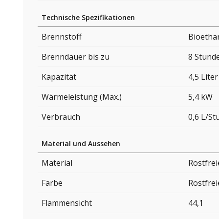
Technische Spezifikationen
Brennstoff
Bioetha
Brenndauer bis zu
8 Stund
Kapazität
4,5 Liter
Wärmeleistung (Max.)
5,4 kW
Verbrauch
0,6 L/S
Material und Aussehen
Material
Rostfrei
Farbe
Rostfrei
Flammensicht
44,1