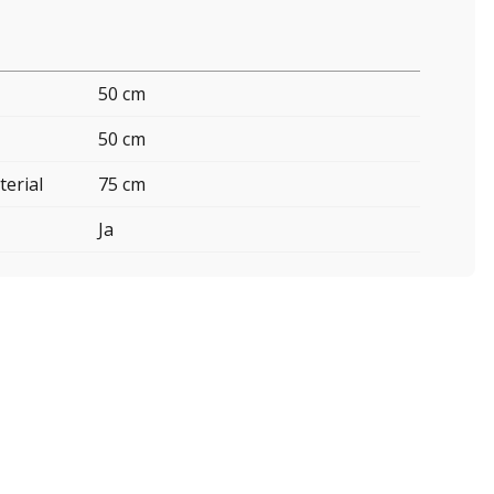
50 cm
50 cm
erial
75 cm
Ja