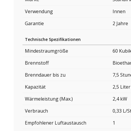
Verwendung
Innen
Garantie
2 Jahre
Technische Spezifikationen
Mindestraumgröße
60 Kubi
Brennstoff
Bioetha
Brenndauer bis zu
7,5 Stu
Kapazität
2,5 Liter
Wärmeleistung (Max.)
2,4 kW
Verbrauch
0,33 L/
Empfohlener Luftaustausch
1