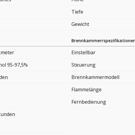
Tiefe
Gewicht
Brennkammerrspezifikatione
kmeter
Einstellbar
nol 95-97,5%
Steuerung
nden
Brennkammermodell
Flammelänge
Fernbedienung
Stunden