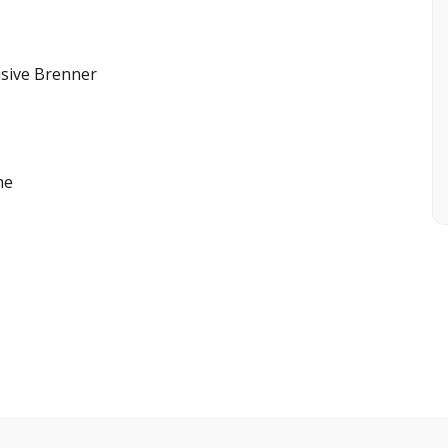
usive Brenner
me