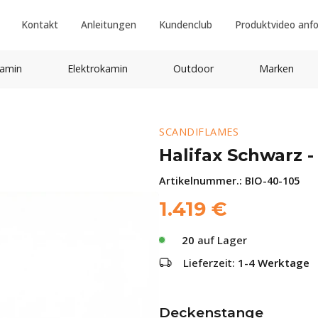
Kontakt
Anleitungen
Kundenclub
Produktvideo anf
amin
Elektrokamin
Outdoor
Marken
SCANDIFLAMES
Halifax Schwarz -
Artikelnummer.:
BIO-40-105
1.419
€
20
auf Lager
Lieferzeit:
1-4 Werktage
Deckenstange