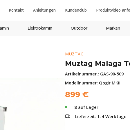
Kontakt
Anleitungen
Kundenclub
Produktvideo anf
amin
Elektrokamin
Outdoor
Marken
MUZTAG
Muztag Malaga T
Artikelnummer.:
GAS-90-509
Modellnummer: Qogir MKII
899
€
8
auf Lager
Lieferzeit:
1-4 Werktage