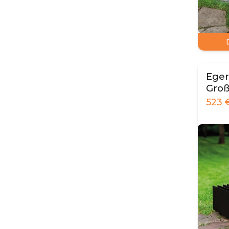
Eger
Gro
523