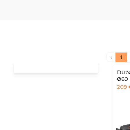
‹
1
Duba
Ø60
209