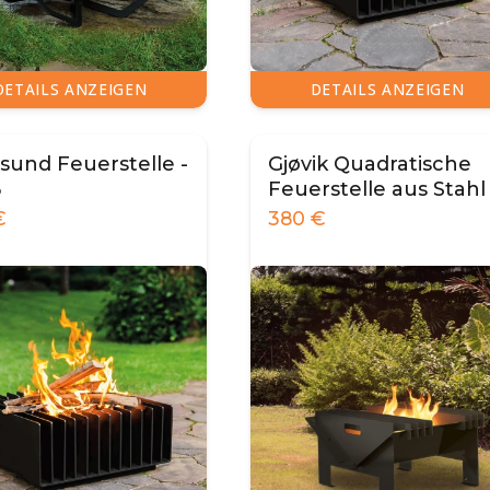
DETAILS ANZEIGEN
DETAILS ANZEIGEN
sund Feuerstelle -
Gjøvik Quadratische
ß
Feuerstelle aus Stahl
€
380
€