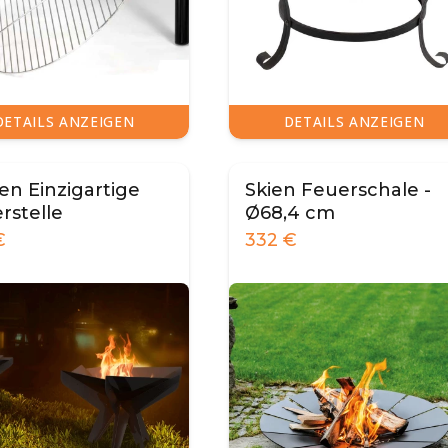
DETAILS ANZEIGEN
DETAILS ANZEIGEN
en Einzigartige
Skien Feuerschale -
rstelle
Ø68,4 cm
€
332
€