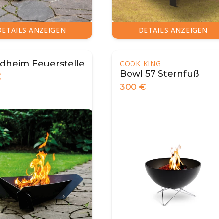
DETAILS ANZEIGEN
DETAILS ANZEIGEN
dheim Feuerstelle
COOK KING
Bowl 57 Sternfuß
€
300
€