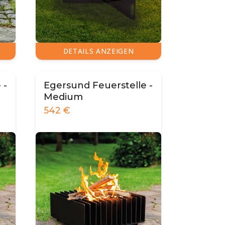
DETAILS ANZEIGEN
 -
Egersund Feuerstelle -
Medium
542
€