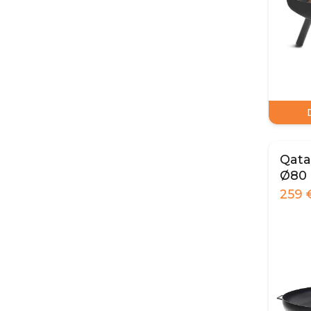
Qata
Ø80
259