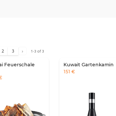
›
2
3
1-3 of 3
i Feuerschale
Kuwait Gartenkamin
151
€
€