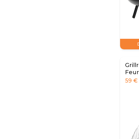
Grill
Feur
59
€