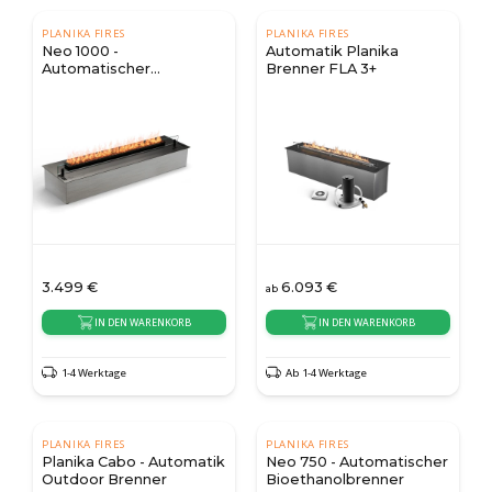
PLANIKA FIRES
PLANIKA FIRES
Neo 1000 -
Automatik Planika
Automatischer
Brenner FLA 3+
Bioethanolbrenner
3.499
€
6.093
€
ab
IN DEN WARENKORB
IN DEN WARENKORB
1-4 Werktage
Ab 1-4 Werktage
PLANIKA FIRES
PLANIKA FIRES
Planika Cabo - Automatik
Neo 750 - Automatischer
Outdoor Brenner
Bioethanolbrenner