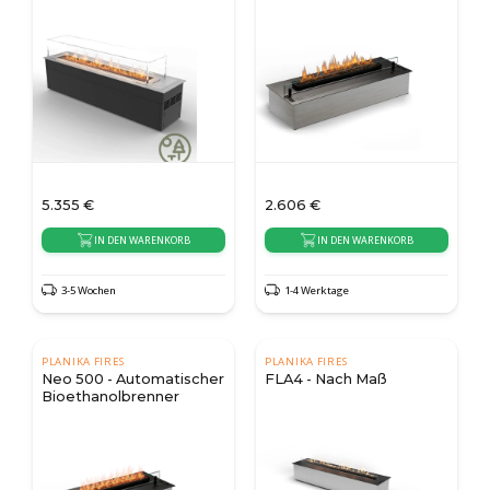
5.355
€
2.606
€
IN DEN WARENKORB
IN DEN WARENKORB
3-5 Wochen
1-4 Werktage
PLANIKA FIRES
PLANIKA FIRES
Neo 500 - Automatischer
FLA4 - Nach Maß
Bioethanolbrenner