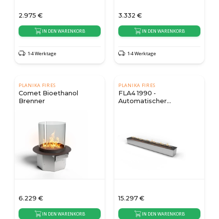
2.975
€
3.332
€
IN DEN WARENKORB
IN DEN WARENKORB
1-4 Werktage
1-4 Werktage
PLANIKA FIRES
PLANIKA FIRES
Comet Bioethanol
FLA4 1990 -
Brenner
Automatischer
Bioethanol Brenner
6.229
€
15.297
€
IN DEN WARENKORB
IN DEN WARENKORB