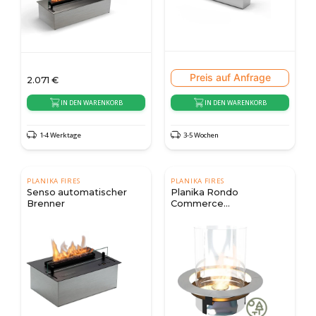
Preis auf Anfrage
2.071
€
IN DEN WARENKORB
IN DEN WARENKORB
1-4 Werktage
3-5 Wochen
PLANIKA FIRES
PLANIKA FIRES
Senso automatischer
Planika Rondo
Brenner
Commerce
Einbaubrenner