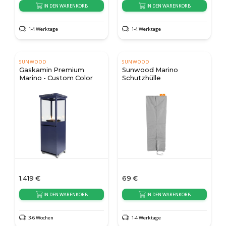
IN DEN WARENKORB
IN DEN WARENKORB
1-4 Werktage
1-4 Werktage
SUNWOOD
SUNWOOD
Gaskamin Premium
Sunwood Marino
Marino - Custom Color
Schutzhülle
1.419
€
69
€
IN DEN WARENKORB
IN DEN WARENKORB
3-6 Wochen
1-4 Werktage