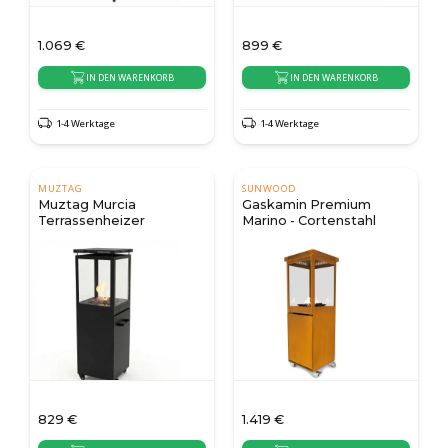
1.069
€
899
€
IN DEN WARENKORB
IN DEN WARENKORB
1-4 Werktage
1-4 Werktage
MUZTAG
SUNWOOD
Muztag Murcia
Gaskamin Premium
Terrassenheizer
Marino - Cortenstahl
829
€
1.419
€