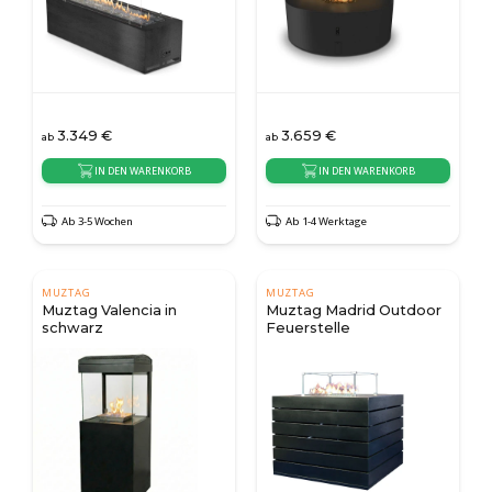
3.349
€
3.659
€
ab
ab
IN DEN WARENKORB
IN DEN WARENKORB
Ab 3-5 Wochen
Ab 1-4 Werktage
MUZTAG
MUZTAG
Muztag Valencia in
Muztag Madrid Outdoor
schwarz
Feuerstelle