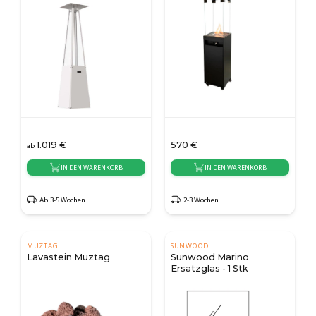
1.019
€
570
€
ab
IN DEN WARENKORB
IN DEN WARENKORB
Ab 3-5 Wochen
2-3 Wochen
MUZTAG
SUNWOOD
Lavastein Muztag
Sunwood Marino
Ersatzglas - 1 Stk