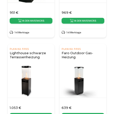
951
€
969
€
IN DEN WARENKORB
IN DEN WARENKORB
1-4 Werktage
1-4 Werktage
PLANIKA FIRES
PLANIKA FIRES
Lighthouse schwarze
Faro Outdoor Gas-
Terrassenheizung
Heizung
1.053
€
639
€