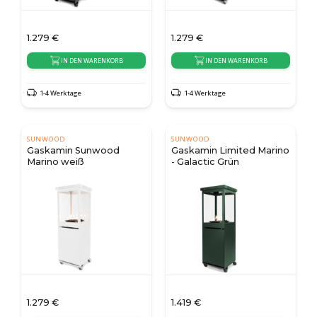
1.279
€
1.279
€
IN DEN WARENKORB
IN DEN WARENKORB
1-4 Werktage
1-4 Werktage
SUNWOOD
SUNWOOD
Gaskamin Sunwood
Gaskamin Limited Marino
Marino weiß
- Galactic Grün
1.279
€
1.419
€