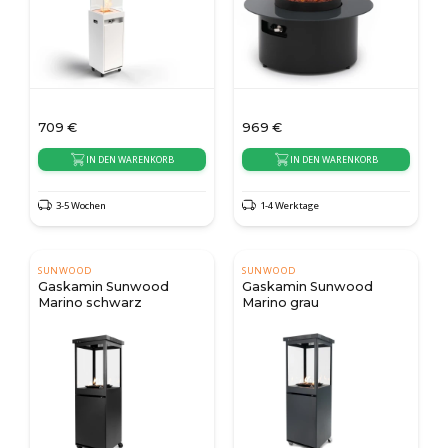
709
€
969
€
IN DEN WARENKORB
IN DEN WARENKORB
3-5 Wochen
1-4 Werktage
SUNWOOD
SUNWOOD
Gaskamin Sunwood
Gaskamin Sunwood
Marino schwarz
Marino grau