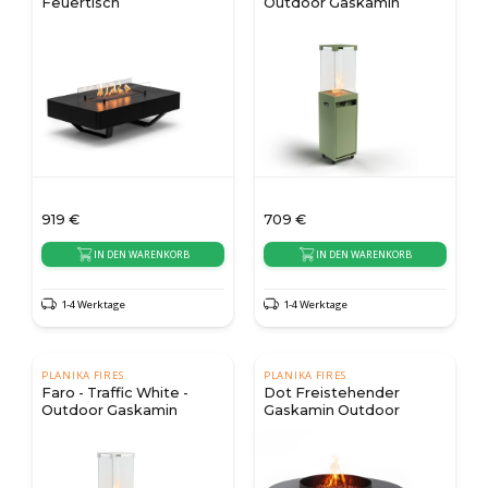
Feuertisch
Outdoor Gaskamin
919
€
709
€
IN DEN WARENKORB
IN DEN WARENKORB
1-4 Werktage
1-4 Werktage
PLANIKA FIRES
PLANIKA FIRES
Faro - Traffic White -
Dot Freistehender
Outdoor Gaskamin
Gaskamin Outdoor