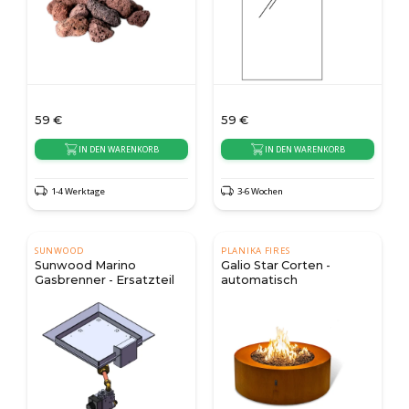
59
€
59
€
IN DEN WARENKORB
IN DEN WARENKORB
1-4 Werktage
3-6 Wochen
SUNWOOD
PLANIKA FIRES
Sunwood Marino
Galio Star Corten -
Gasbrenner - Ersatzteil
automatisch